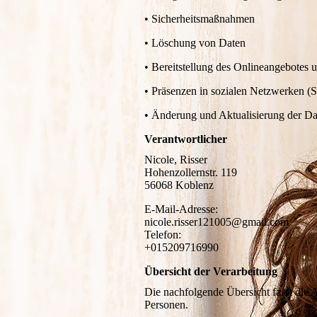
• Sicherheitsmaßnahmen
• Löschung von Daten
• Bereitstellung des Onlineangebotes
• Präsenzen in sozialen Netzwerken (S
• Änderung und Aktualisierung der Da
Verantwortlicher
Nicole, Risser
Hohenzollernstr. 119
56068 Koblenz
E-Mail-Adresse:
nicole.risser121005@gmail.com
Telefon:
+015209716990
Übersicht der Verarbeitung
Die nachfolgende Übersicht fasst die 
Personen.