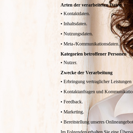
Arten der verarbeiteten Daten
• Kontaktdaten.
• Inhaltsdaten.
• Nutzungsdaten.
• Meta-/Kommunikationsdaten.
Kategorien betroffener Personen
• Nutzer.
Zwecke der Verarbeitung
• Erbringung vertraglicher Leistunge
• Kontaktanfragen und Kommunikatio
• Feedback.
• Marketing.
• Bereitstellung unseres Onlineangebo
Im Folgenden erhalten Sie eine Übers