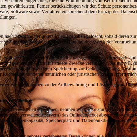
ir Verfahren eingerichtet, die eine Wahrnehmung von Betroffenenrech
en gewährleisten. Ferner berücksichtigen wir den Schutz personenbezo
re, Software sowie Verfahren entsprechend dem Prinzip des Datensch
ellungen.
n nach Maßgabe der gesetzlichen Vorgaben gelöscht, sobald deren zur
sonstige Erlaubnisse entfallen (z.B. wenn der Zweck der Verarbeitung d
, weil sie für andere und gesetzlich zulässige Zwecke erforderlich sind
den gesperrt und nicht für andere Zwecke verarbeitet. Das gilt z.B. fü
t werden müssen oder deren Speicherung zur Geltendmachung, Ausübu
echte einer anderen natürlichen oder juristischen Person erforderlich 
rner weitere Angaben zu der Aufbewahrung und Löschung von Daten be
 und Webhosting
fizient bereitstellen zu können, nehmen wir die Leistungen von einem
 von ihnen verwalteten Servern) das Onlineangebot abgerufen werden
stungen, Rechenkapazität, Speicherplatz und Datenbankdienste sowie Sic
en.
des Hostingangebotes verarbeiteten Daten können alle die Nutzer unse