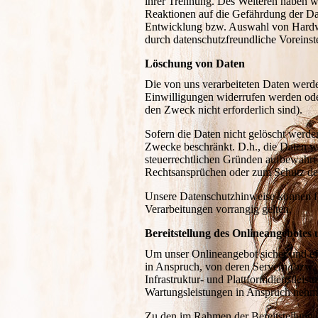
ihrer Trennung. Des Weiteren haben w
Reaktionen auf die Gefährdung der Dat
Entwicklung bzw. Auswahl von Hardwa
durch datenschutzfreundliche Voreinst
Löschung von Daten
Die von uns verarbeiteten Daten werde
Einwilligungen widerrufen werden oder 
den Zweck nicht erforderlich sind).
Sofern die Daten nicht gelöscht werden
Zwecke beschränkt. D.h., die Daten wer
steuerrechtlichen Gründen aufbewahr
Rechtsansprüchen oder zum Schutz der R
Unsere Datenschutzhinweise können fe
Verarbeitungen vorrangig gelten.
Bereitstellung des Onlineangebotes
Um unser Onlineangebot sicher und ef
in Anspruch, von deren Servern (bzw.
Infrastruktur- und Plattformdienstlei
Wartungsleistungen in Anspruch nehm
Zu den im Rahmen der Bereitstellung 