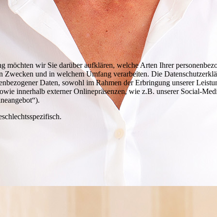
ng möchten wir Sie darüber aufklären, welche Arten Ihrer personenbe
en Zwecken und in welchem Umfang verarbeiten. Die Datenschutzerkläru
enbezogener Daten, sowohl im Rahmen der Erbringung unserer Leistun
owie innerhalb externer Onlinepräsenzen, wie z.B. unserer Social-Medi
ineangebot“).
schlechtsspezifisch.