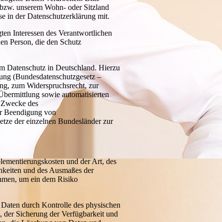
bzw. unserem Wohn- oder Sitzland
ese in der Datenschutzerklärung mit.
gten Interessen des Verantwortlichen
enen Person, die den Schutz
m Datenschutz in Deutschland. Hierzu
tung (Bundesdatenschutzgesetz –
g, zum Widerspruchsrecht, zur
Übermittlung sowie automatisierten
ür Zwecke des
er Beendigung von
etze der einzelnen Bundesländer zur
lementierungskosten und der Art, des
chkeiten und des Ausmaßes der
ahmen, um ein dem Risiko
 Daten durch Kontrolle des physischen
, der Sicherung der Verfügbarkeit und