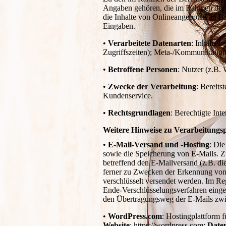
Angaben gehören, die im Rahmen der N
die Inhalte von Onlineangeboten an Br
Eingaben.
•
Verarbeitete Datenarten
: Inhaltsd
Zugriffszeiten); Meta-/Kommunikation
•
Betroffene Personen
: Nutzer (z.B.
•
Zwecke der Verarbeitung
: Bereits
Kundenservice.
•
Rechtsgrundlagen
: Berechtigte Int
Weitere Hinweise zu Verarbeitungs
•
E-Mail-Versand und -Hosting
: Di
sowie die Speicherung von E-Mails. 
betreffend den E-Mailversand (z.B. die
ferner zu Zwecken der Erkennung von S
verschlüsselt versendet werden. Im Re
Ende-Verschlüsselungsverfahren einge
den Übertragungsweg der E-Mails zw
•
WordPress.com
: Hostingplattform 
Website
: https://wordpress.com;
Date