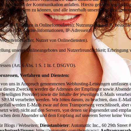
utzung und der Kommunikation anfallen. Hierzu gehören regelmäßig d
owser ausliefern zu können, und alle innerhalb unseres Onlineangebote
aten (z.B. Eingaben in Onlineformularen); Nutzungsdaten (z.B. besuchte 
sdaten (z.B. Geräte-Informationen, IP-Adressen).
 Webseitenbesucher, Nutzer von Onlinediensten).
tellung unseres Onlineangebotes und Nutzerfreundlichkeit; Erbringung 
eressen (Art. 6 Abs. 1 S. 1 lit. f. DSGVO).
prozessen, Verfahren und Diensten:
e von uns in Anspruch genommenen Webhosting-Leistungen umfassen e
Zu diesen Zwecken werden die Adressen der Empfänger sowie Absender 
 beteiligten Provider) sowie die Inhalte der jeweiligen E-Mails verarb
PAM verarbeitet werden. Wir bitten darum, zu beachten, dass E-Mails 
gelfall werden E-Mails zwar auf dem Transportweg verschlüsselt, aber
setzt wird) nicht auf den Servern, von denen sie abgesendet und empf
ischen dem Absender und dem Empfang auf unserem Server keine Ver
für Blogs / Webseiten;
Dienstanbieter
: Automattic Inc., 60 29th Stree
nschutzerklärung
: https://automattic.com/de/privacy/;
Auftragsverarb