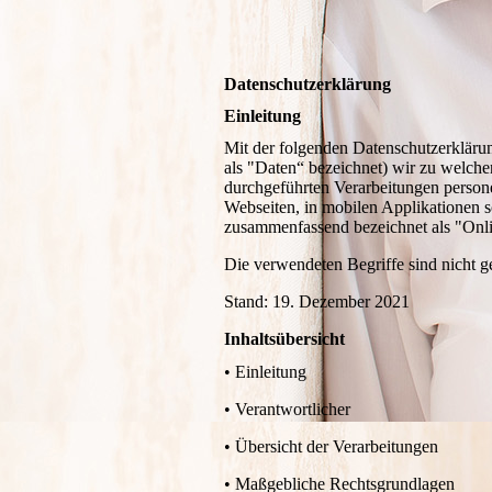
Datenschutzerklärung
Einleitung
Mit der folgenden Datenschutzerkläru
als "Daten“ bezeichnet) wir zu welch
durchgeführten Verarbeitungen person
Webseiten, in mobilen Applikationen s
zusammenfassend bezeichnet als "Onl
Die verwendeten Begriffe sind nicht ge
Stand: 19. Dezember 2021
Inhaltsübersicht
• Einleitung
• Verantwortlicher
• Übersicht der Verarbeitungen
• Maßgebliche Rechtsgrundlagen