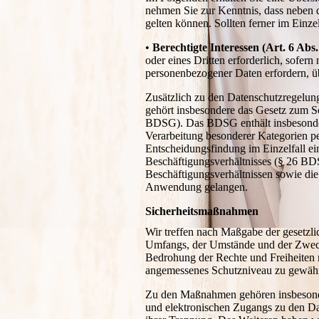
nehmen Sie zur Kenntnis, dass neben
gelten können. Sollten ferner im Einze
•
Berechtigte Interessen (Art. 6 Abs.
oder eines Dritten erforderlich, sofer
personenbezogener Daten erfordern, 
Zusätzlich zu den Datenschutzregelun
gehört insbesondere das Gesetz zum S
BDSG). Das BDSG enthält insbesonder
Verarbeitung besonderer Kategorien p
Entscheidungsfindung im Einzelfall ein
Beschäftigungsverhältnisses (§ 26 B
Beschäftigungsverhältnissen sowie di
Anwendung gelangen.
Sicherheitsmaßnahmen
Wir treffen nach Maßgabe der gesetzli
Umfangs, der Umstände und der Zwecke
Bedrohung der Rechte und Freiheiten 
angemessenes Schutzniveau zu gewähr
Zu den Maßnahmen gehören insbesondere
und elektronischen Zugangs zu den Dat