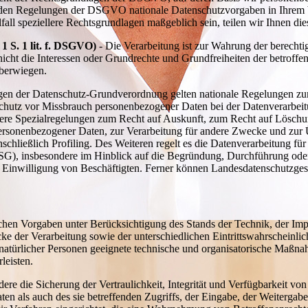
 den Regelungen der DSGVO nationale Datenschutzvorgaben in Ihrem 
lfall speziellere Rechtsgrundlagen maßgeblich sein, teilen wir Ihnen di
 1 S. 1 lit. f. DSGVO)
- Die Verarbeitung ist zur Wahrung der berechti
n nicht die Interessen oder Grundrechte und Grundfreiheiten der betroff
überwiegen.
gen der Datenschutz-Grundverordnung gelten nationale Regelungen zu
chutz vor Missbrauch personenbezogener Daten bei der Datenverarbei
e Spezialregelungen zum Recht auf Auskunft, zum Recht auf Löschun
ersonenbezogener Daten, zur Verarbeitung für andere Zwecke und zur 
schließlich Profiling. Des Weiteren regelt es die Datenverarbeitung f
DSG), insbesondere im Hinblick auf die Begründung, Durchführung od
e Einwilligung von Beschäftigten. Ferner können Landesdatenschutzges
chen Vorgaben unter Berücksichtigung des Stands der Technik, der Imp
 der Verarbeitung sowie der unterschiedlichen Eintrittswahrscheinli
natürlicher Personen geeignete technische und organisatorische Maßn
leisten.
 die Sicherung der Vertraulichkeit, Integrität und Verfügbarkeit von
en als auch des sie betreffenden Zugriffs, der Eingabe, der Weitergabe